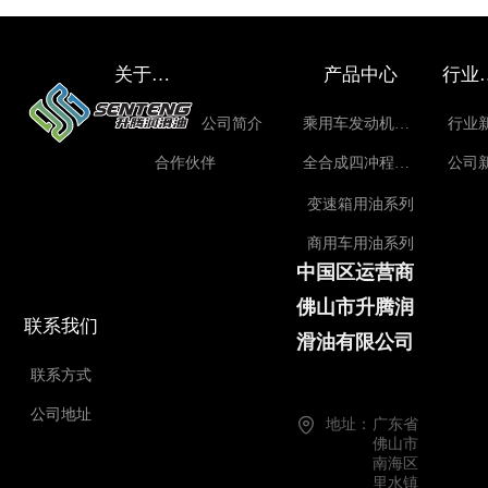
关于升腾
产品中心
行
公司简介
乘用车发动机油系列
行业
合作伙伴
全合成四冲程摩托车油
公司
变速箱用油系列
商用车用油系列
中国区运营商
佛山市升腾润
联系我们
滑油有限公司
联系方式
公司地址
地址：
广东省
佛山市
南海区
里水镇