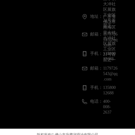
大冲社
区展旗
工业区
地址：
广东省
21号首
佛山市
层之一
南海区
里水镇
邮箱：
1179726
大冲社
543@qq
区展旗
.com
工业区
手机：
135800
21号首
12688
层之一
邮箱：
1179726
543@qq
.com
手机：
135800
12688
电话：
400-
008-
2637
版权所有©
佛山市升腾润滑油有限公司