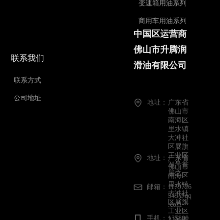
变速箱用油系列
商用车用油系列
中国区运营商
佛山市升腾润
联系我们
滑油有限公司
联系方式
公司地址
地址：
广东省
佛山市
南海区
里水镇
大冲社
区展旗
工业区
地址：
广东省
21号首
佛山市
层之一
南海区
里水镇
邮箱：
1179726
大冲社
543@qq
区展旗
.com
工业区
手机：
135800
21号首