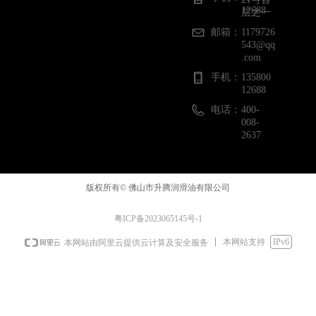
12688
层之一
邮箱：
1179726
543@qq
.com
手机：
135800
12688
电话：
400-
008-
2637
版权所有©
佛山市升腾润滑油有限公司
粤ICP备2023065145号-1
本网站支持
IPv6
本网站由阿里云提供云计算及安全服务