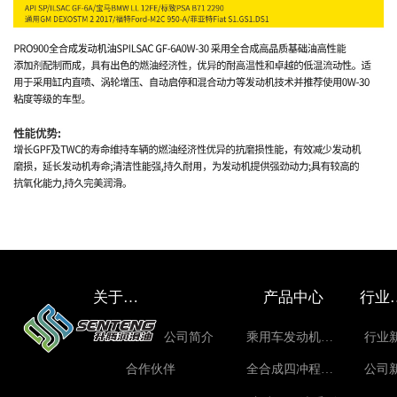
关于升腾
产品中心
行
公司简介
乘用车发动机油系列
行业
合作伙伴
全合成四冲程摩托车油
公司